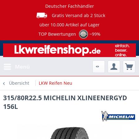
Deutscher Fachhändler
Gratis Versand ab 2 Stück
über 10.000 Artikel auf Lager
TOP Bewertungen
~99%
Menü
Übersicht
LKW Reifen Neu
315/80R22.5 MICHELIN XLINEENERGYD
156L