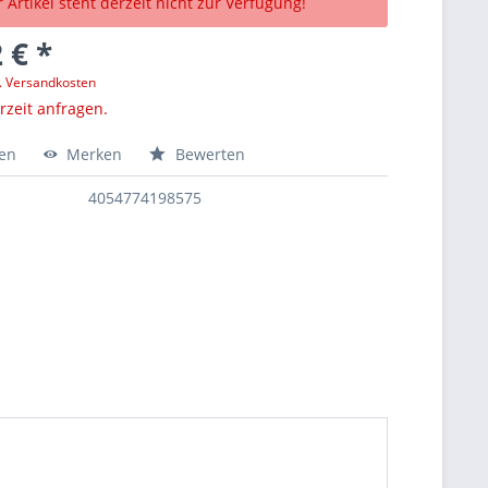
 Artikel steht derzeit nicht zur Verfügung!
 € *
l. Versandkosten
erzeit anfragen.
hen
Merken
Bewerten
4054774198575