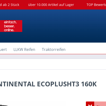
d ab 2 Stück
über 10.000 Artikel auf Lager
TOP Bewer
uert
LLKW Reifen
Traktorreifen
CONTINENTAL ECOPLUSHT3 160K