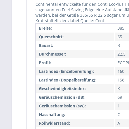
Continental entwickelte für den Conti EcoPlus H
sogenannten Fuel Saving Edge eine Aufstandsfläc
werden, bei der Größe 385/55 R 22.5 sogar um ü
Kraftstoffeffizienzlabel.Quelle: Cont
Breite:
385
Querschnitt:
65
Bauart:
R
Durchmesser:
22.5
Profil:
ECOP
Lastindex (Einzelbereifung):
160
Lastindex (Doppelbereifung):
158
Geschwindigkeitsindex:
K
Geräuschemission (dB):
69
Geräuschemission (sw):
1
Nasshaftung:
C
Rollwiderstand:
A