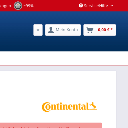
tungen
~99%
Service/Hilfe
Mein Konto
0,00 € *