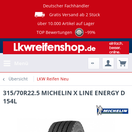
Deutscher Fachhändler
Gratis Versand ab 2 Stück
über 10.000 Artikel auf Lager
TOP Bewertungen
~99%
Menü
Übersicht
LKW Reifen Neu
315/70R22.5 MICHELIN X LINE ENERGY D
154L