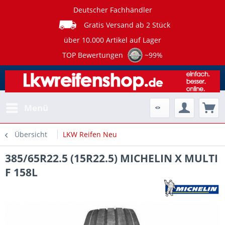
Deutscher Fachhändler
Gratis Versand ab 2 Stück
über 10.000 Artikel auf Lager
TOP Bewertungen
~99%
Menü
Übersicht
LKW Reifen Neu
385/65R22.5 (15R22.5) MICHELIN X MULTI
F 158L