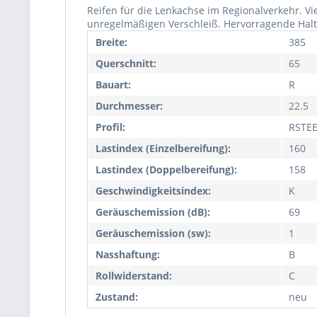
Reifen für die Lenkachse im Regionalverkehr. Vi
unregelmäßigen Verschleiß. Hervorragende Halt
Breite:
385
Querschnitt:
65
Bauart:
R
Durchmesser:
22.5
Profil:
RSTE
Lastindex (Einzelbereifung):
160
Lastindex (Doppelbereifung):
158
Geschwindigkeitsindex:
K
Geräuschemission (dB):
69
Geräuschemission (sw):
1
Nasshaftung:
B
Rollwiderstand:
C
Zustand:
neu