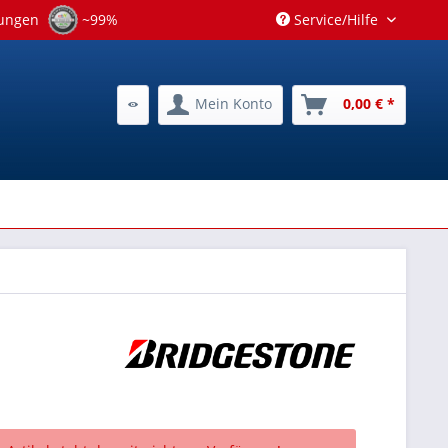
tungen
~99%
Service/Hilfe
Mein Konto
0,00 € *