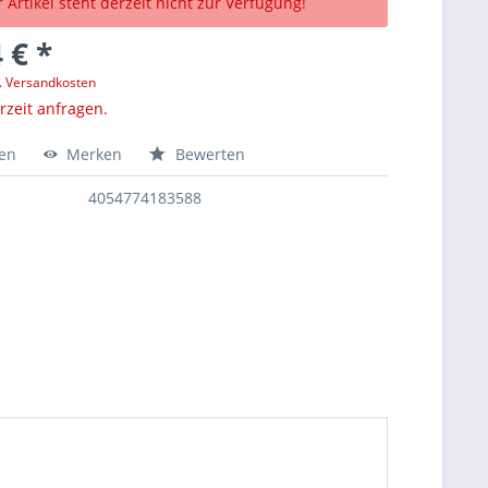
 Artikel steht derzeit nicht zur Verfügung!
 € *
l. Versandkosten
erzeit anfragen.
hen
Merken
Bewerten
4054774183588