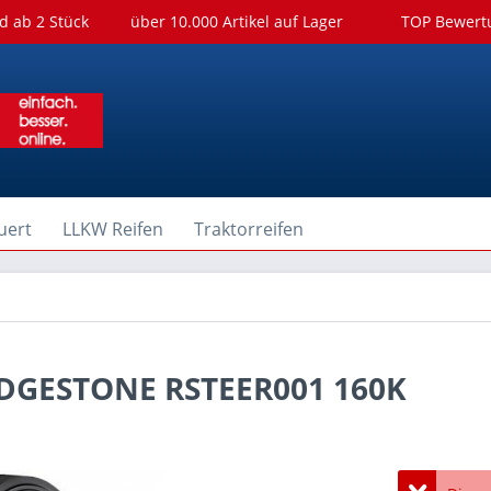
d ab 2 Stück
über 10.000 Artikel auf Lager
TOP Bewer
uert
LLKW Reifen
Traktorreifen
RIDGESTONE RSTEER001 160K