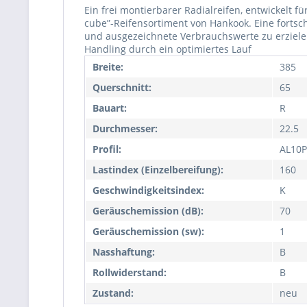
Ein frei montierbarer Radialreifen, entwickelt 
cube”-Reifensortiment von Hankook. Eine fortsc
und ausgezeichnete Verbrauchswerte zu erziele
Handling durch ein optimiertes Lauf
Breite:
385
Querschnitt:
65
Bauart:
R
Durchmesser:
22.5
Profil:
AL10
Lastindex (Einzelbereifung):
160
Geschwindigkeitsindex:
K
Geräuschemission (dB):
70
Geräuschemission (sw):
1
Nasshaftung:
B
Rollwiderstand:
B
Zustand:
neu