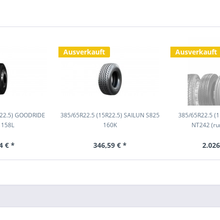
Ausverkauft
Ausverkauft
R22.5) GOODRIDE
385/65R22.5 (15R22.5) SAILUN S825
385/65R22.5 (
 158L
160K
NT242 (ru
4 € *
346,59 € *
2.026