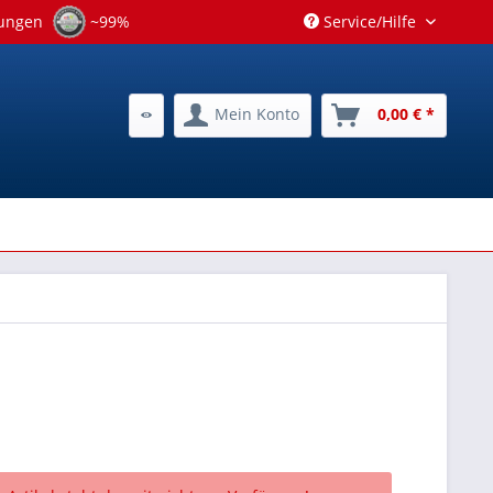
tungen
~99%
Service/Hilfe
Mein Konto
0,00 € *