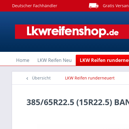
Deutscher Fachhändler
Gratis Versan
Home
LKW Reifen Neu
LKW Reifen runderne
Übersicht
LKW Reifen runderneuert
385/65R22.5 (15R22.5) B