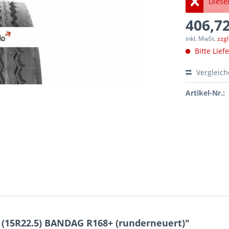
Dieser
406,72
inkl. MwSt.
zzg
Bitte Lief
Vergleic
Artikel-Nr.:
 (15R22.5) BANDAG R168+ (runderneuert)"