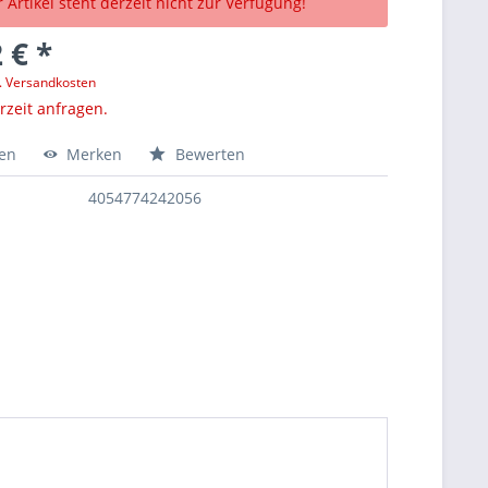
 Artikel steht derzeit nicht zur Verfügung!
 € *
l. Versandkosten
erzeit anfragen.
hen
Merken
Bewerten
4054774242056