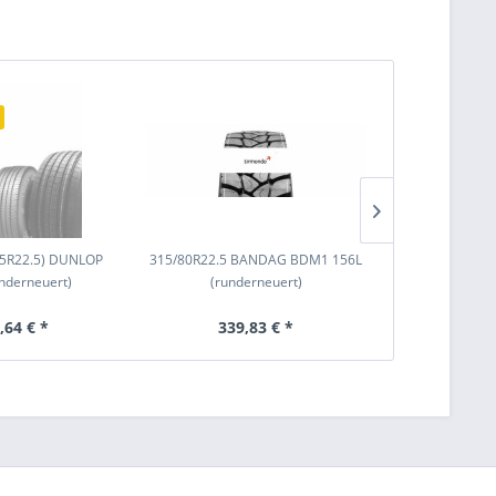
Ausverkauf
15R22.5) DUNLOP
315/80R22.5 BANDAG BDM1 156L
315/80R22
nderneuert)
(runderneuert)
(rund
,64 € *
339,83 € *
510