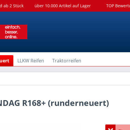
d ab 2 Stück
über 10.000 Artikel auf Lager
TOP Bewer
uert
LLKW Reifen
Traktorreifen
ANDAG R168+ (runderneuert)