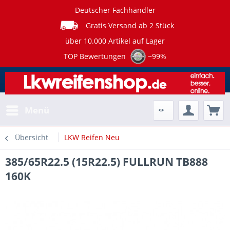
Deutscher Fachhändler
Gratis Versand ab 2 Stück
über 10.000 Artikel auf Lager
TOP Bewertungen
~99%
Menü
Übersicht
LKW Reifen Neu
385/65R22.5 (15R22.5) FULLRUN TB888
160K