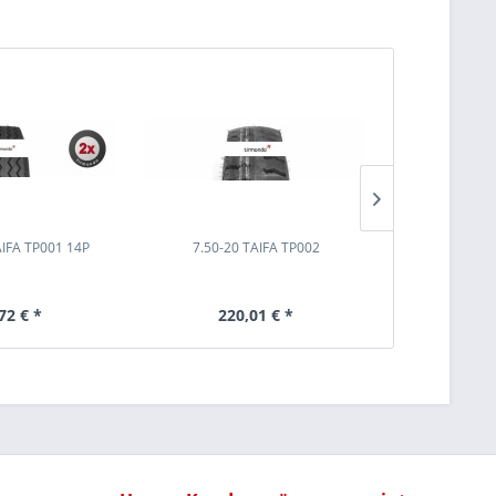
AIFA TP001 14P
7.50-20 TAIFA TP002
7.50-20 ROSAVA 
72 € *
220,01 € *
177