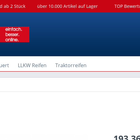
d ab 2 Stück
über 10.000 Artikel auf Lager
TOP Bewer
uert
LLKW Reifen
Traktorreifen
193,36