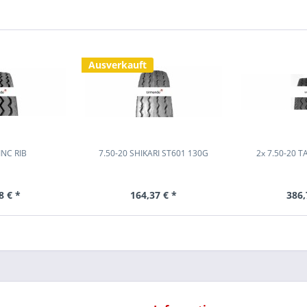
Ausverkauft
INC RIB
7.50-20 SHIKARI ST601 130G
2x 7.50-20 T
8 € *
164,37 € *
386,