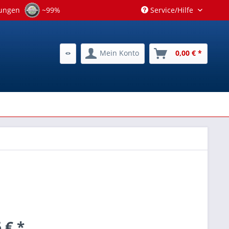
tungen
~99%
Service/Hilfe
Mein Konto
0,00 € *
 € *