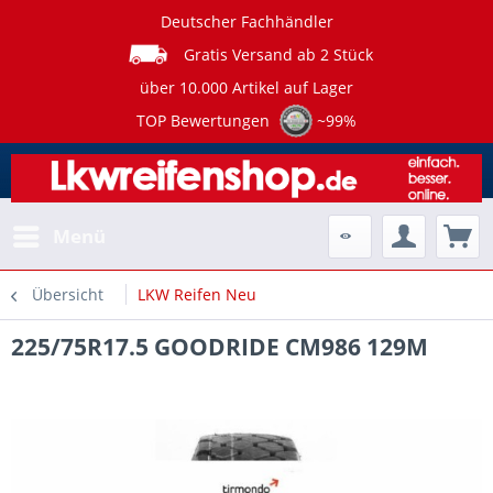
Deutscher Fachhändler
Gratis Versand ab 2 Stück
über 10.000 Artikel auf Lager
TOP Bewertungen
~99%
Menü
Übersicht
LKW Reifen Neu
225/75R17.5 GOODRIDE CM986 129M