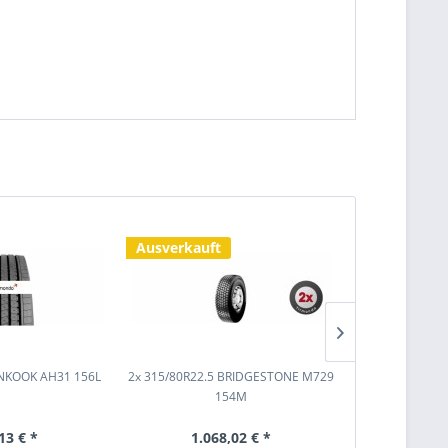
Ausverkauft
Ausverkauf
ANKOOK AH31 156L
2x 315/80R22.5 BRIDGESTONE M729
2x 385/65R
154M
BRIDGESTO
13 € *
1.068,02 € *
963