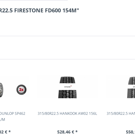
0R22.5 FIRESTONE FD600 154M"
 DUNLOP SP462
315/80R22.5 HANKOOK AW02 156L
315/80R22.5 H
L/M
02 € *
528,46 € *
550,