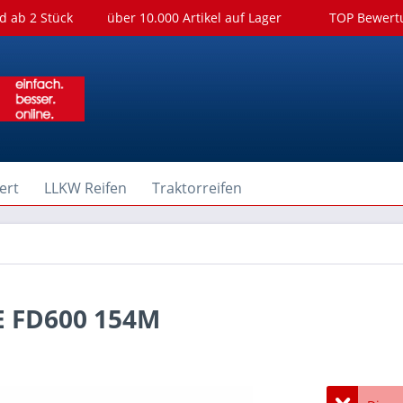
d ab 2 Stück
über 10.000 Artikel auf Lager
TOP Bewer
ert
LLKW Reifen
Traktorreifen
E FD600 154M