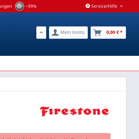
tungen
~99%
Service/Hilfe
Mein Konto
0,00 € *