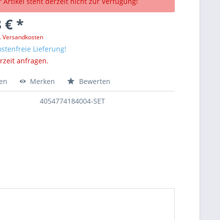
 Artikel steht derzeit nicht zur Verfügung!
 € *
l. Versandkosten
stenfreie Lieferung!
erzeit anfragen.
hen
Merken
Bewerten
4054774184004-SET