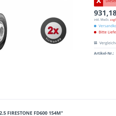
Dieser
931,18
inkl. MwSt.
zzg
Versandko
Bitte Lief
Vergleic
Artikel-Nr.:
2.5 FIRESTONE FD600 154M"