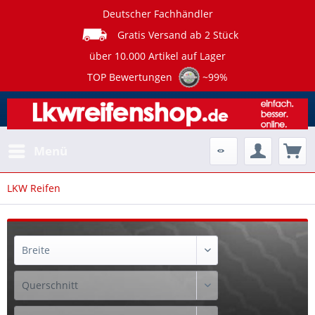
Deutscher Fachhändler
Gratis Versand ab 2 Stück
über 10.000 Artikel auf Lager
TOP Bewertungen
~99%
Menü
LKW Reifen