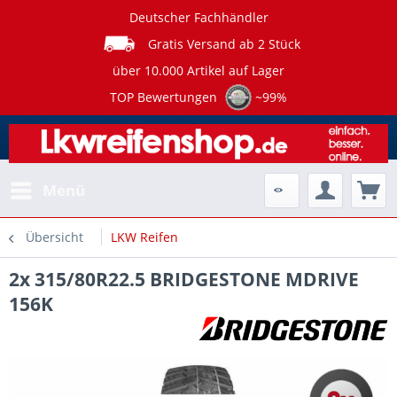
Deutscher Fachhändler
Gratis Versand ab 2 Stück
über 10.000 Artikel auf Lager
TOP Bewertungen
~99%
Menü
Übersicht
LKW Reifen
2x 315/80R22.5 BRIDGESTONE MDRIVE
156K