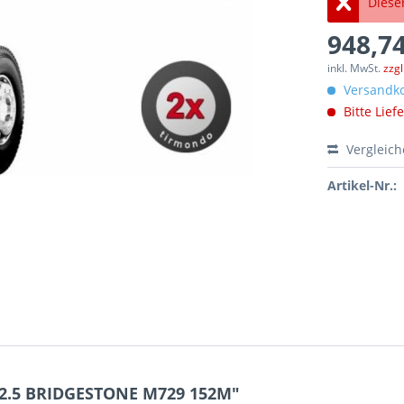
Dieser
948,74
inkl. MwSt.
zzg
Versandko
Bitte Lief
Vergleic
Artikel-Nr.:
22.5 BRIDGESTONE M729 152M"