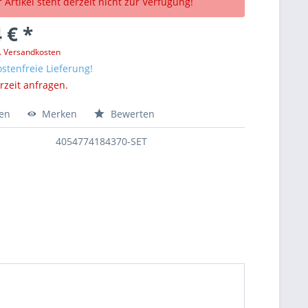
 Artikel steht derzeit nicht zur Verfügung!
 € *
l. Versandkosten
stenfreie Lieferung!
erzeit anfragen.
hen
Merken
Bewerten
4054774184370-SET