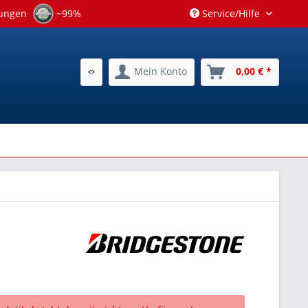
tungen
~99%
Service/Hilfe
Mein Konto
0,00 € *