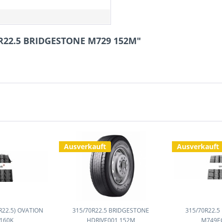
0R22.5 BRIDGESTONE M729 152M"
Ausverkauft
Ausverkauft
R22.5) OVATION
315/70R22.5 BRIDGESTONE
315/70R22.
 160K
HDRIVE001 152M
M749E