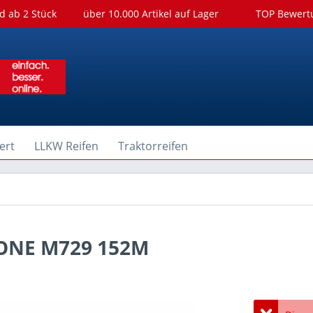
d ab 2 Stück
über 10.000 Artikel auf Lager
TOP Bewer
ert
LLKW Reifen
Traktorreifen
TONE M729 152M