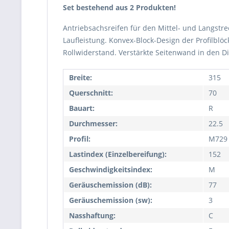
Set bestehend aus 2 Produkten!
Antriebsachsreifen für den Mittel- und Langstr
Laufleistung. Konvex-Block-Design der Profilblö
Rollwiderstand. Verstärkte Seitenwand in den Di
Breite:
315
Querschnitt:
70
Bauart:
R
Durchmesser:
22.5
Profil:
M729
Lastindex (Einzelbereifung):
152
Geschwindigkeitsindex:
M
Geräuschemission (dB):
77
Geräuschemission (sw):
3
Nasshaftung:
C