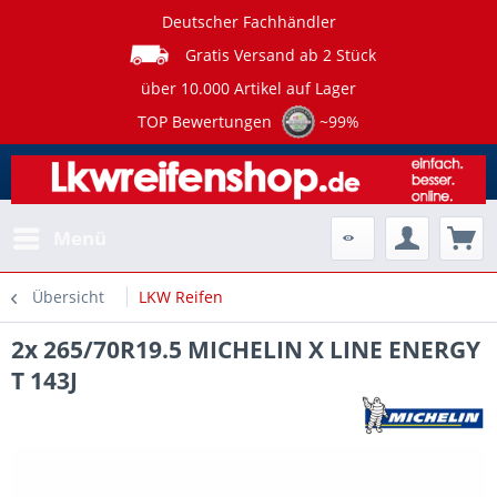
Deutscher Fachhändler
Gratis Versand ab 2 Stück
über 10.000 Artikel auf Lager
TOP Bewertungen
~99%
Menü
Übersicht
LKW Reifen
2x 265/70R19.5 MICHELIN X LINE ENERGY
T 143J