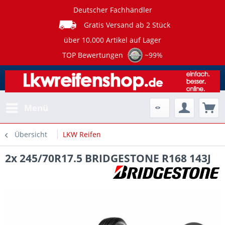
Deutscher Fachhändler
Gratis Versand ab 2 Stück
über 10.000 Artikel auf Lager
TOP Bewertungen
~99%
Menü
Übersicht
LKW Reifen
2x 245/70R17.5 BRIDGESTONE R168 143J