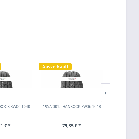
Ausverkauft
Ausverkauf
NKOOK RW06 104R
195/70R15 HANKOOK RW06 104R
195/70R15 GO
21 € *
79,85 € *
82