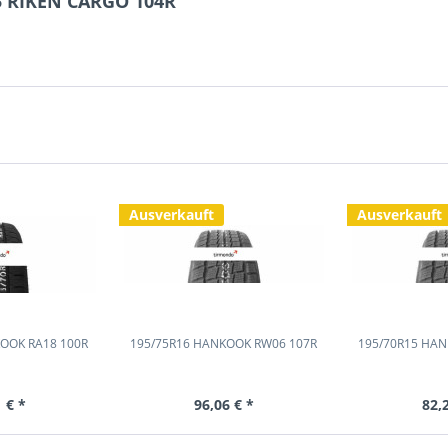
5 RIKEN CARGO 104R"
Ausverkauft
Ausverkauft
OOK RA18 100R
195/75R16 HANKOOK RW06 107R
195/70R15 HA
 € *
96,06 € *
82,