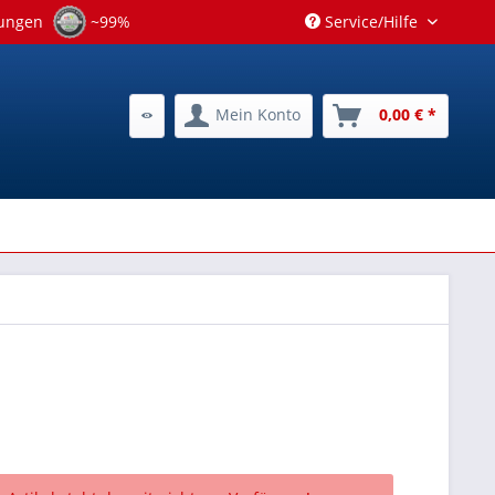
tungen
~99%
Service/Hilfe
Mein Konto
0,00 € *