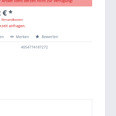
 Artikel steht derzeit nicht zur Verfügung!
 € *
l. Versandkosten
erzeit anfragen.
hen
Merken
Bewerten
4054774187272