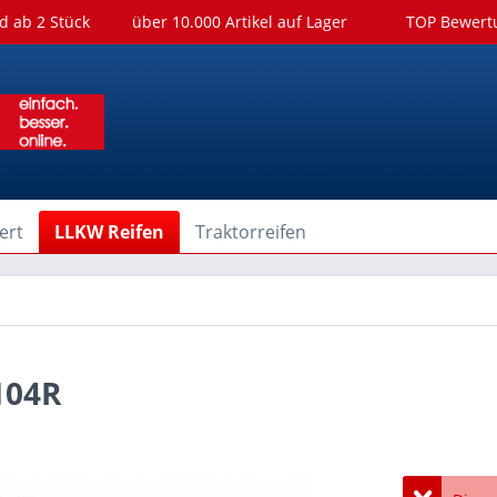
d ab 2 Stück
über 10.000 Artikel auf Lager
TOP Bewer
ert
LLKW Reifen
Traktorreifen
104R