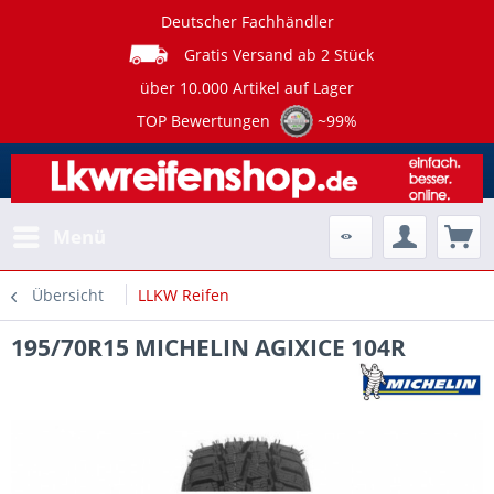
Deutscher Fachhändler
Gratis Versand ab 2 Stück
über 10.000 Artikel auf Lager
TOP Bewertungen
~99%
Menü
Übersicht
LLKW Reifen
195/70R15 MICHELIN AGIXICE 104R