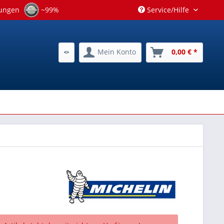
tungen
~99%
Service/Hilfe
Mein Konto
0,00 € *