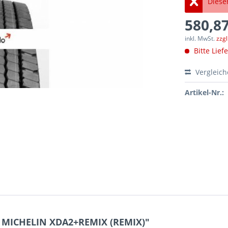
Dieser
580,87
inkl. MwSt.
zzg
Bitte Lief
Vergleic
Artikel-Nr.:
5 MICHELIN XDA2+REMIX (REMIX)"