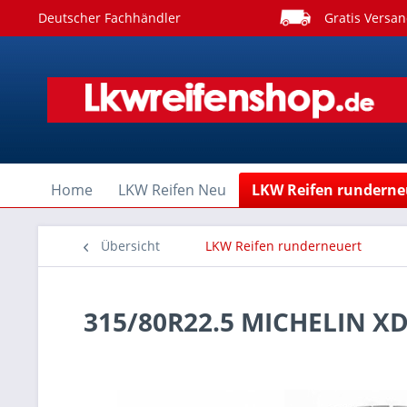
Deutscher Fachhändler
Gratis Versan
Home
LKW Reifen Neu
LKW Reifen runderne
Übersicht
LKW Reifen runderneuert
315/80R22.5 MICHELIN X