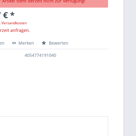
 Artikel steht derzeit nicht zur Verfügung!
 € *
l. Versandkosten
erzeit anfragen.
hen
Merken
Bewerten
4054774191040