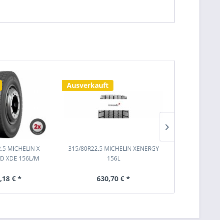
Ausverkauft
2.5 MICHELIN X
315/80R22.5 MICHELIN XENERGY
315/80R22.5
D XDE 156L/M
156L
ENER
,18 € *
630,70 € *
666