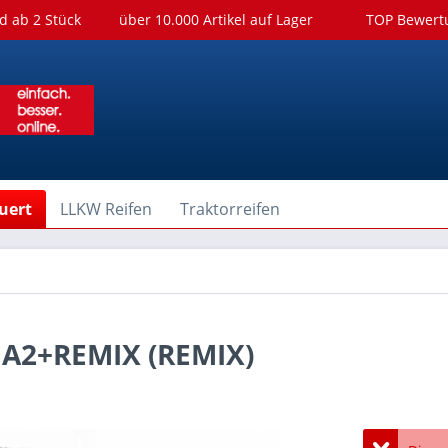
d ab 2 Stück
über 10.000 Artikel auf Lager
TOP Bewer
uert
LLKW Reifen
Traktorreifen
DA2+REMIX (REMIX)