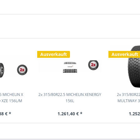
Ausverkauft
Ausverkauft
5 MICHELIN X
2x 315/80R22.5 MICHELIN XENERGY
2x 315/80R2
 XZE 156L/M
156L
MULTIWAY 3
88 € *
1.261,40 € *
1.252