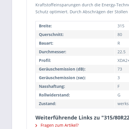
Kraftstoffeinsparungen durch die Energy-Techno
Schutz optimiert. Durch Abschrägen der Stollen 
Breite:
315
Querschnitt:
80
Bauart:
R
Durchmesser:
22.5
Profil:
XDA2
Geräuschemission (dB):
73
Geräuschemission (sw):
3
Nasshaftung:
F
Rollwiderstand:
G
Zustand:
werks
Weiterführende Links zu "315/80R2
Fragen zum Artikel?