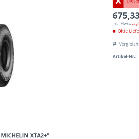
Dieser
675,33
inkl. MwSt.
zzg
Bitte Lief
Vergleic
Artikel-Nr.:
5 MICHELIN XTA2+"