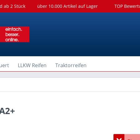
d ab 2 Stück
über 10.000 Artikel auf Lager
TOP Bewer
uert
LLKW Reifen
Traktorreifen
TA2+