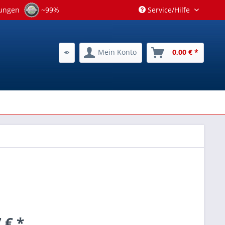
tungen
~99%
Service/Hilfe
Mein Konto
0,00 € *
 € *