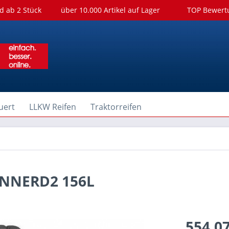
d ab 2 Stück
über 10.000 Artikel auf Lager
TOP Bewer
uert
LLKW Reifen
Traktorreifen
UNNERD2 156L
554,07