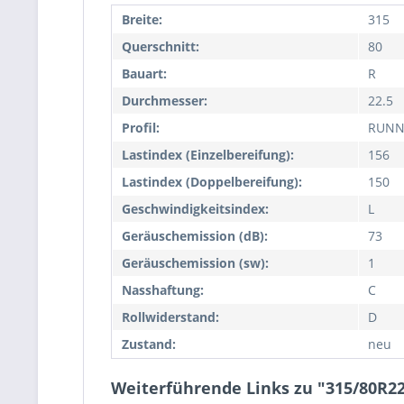
Breite:
315
Querschnitt:
80
Bauart:
R
Durchmesser:
22.5
Profil:
RUNN
Lastindex (Einzelbereifung):
156
Lastindex (Doppelbereifung):
150
Geschwindigkeitsindex:
L
Geräuschemission (dB):
73
Geräuschemission (sw):
1
Nasshaftung:
C
Rollwiderstand:
D
Zustand:
neu
Weiterführende Links zu "315/80R