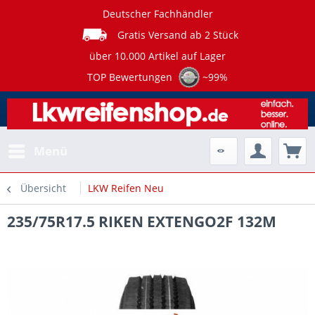
Deutscher Fachhändler
Gratis Versand ab 2 Stück
über 10.000 Artikel auf Lager
TOP Bewertungen
~99%
Menü
Übersicht
LKW Reifen Neu
235/75R17.5 RIKEN EXTENGO2F 132M