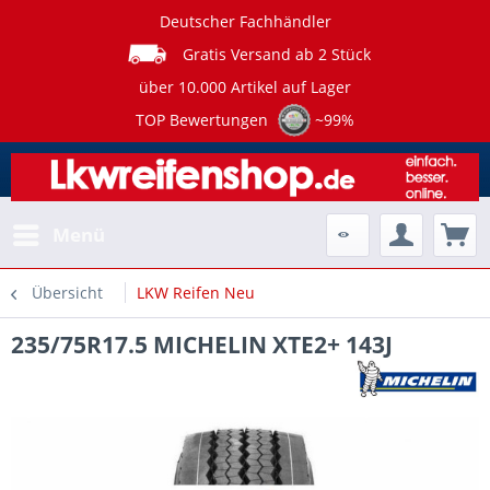
Deutscher Fachhändler
Gratis Versand ab 2 Stück
über 10.000 Artikel auf Lager
TOP Bewertungen
~99%
Menü
Übersicht
LKW Reifen Neu
235/75R17.5 MICHELIN XTE2+ 143J