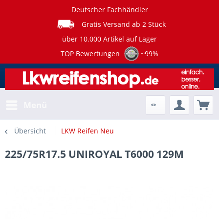
Deutscher Fachhändler
Gratis Versand ab 2 Stück
über 10.000 Artikel auf Lager
TOP Bewertungen
~99%
Menü
Übersicht
LKW Reifen Neu
225/75R17.5 UNIROYAL T6000 129M