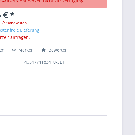
 Artikel steht derzeit nicht zur Verfügung!
 € *
l. Versandkosten
stenfreie Lieferung!
erzeit anfragen.
hen
Merken
Bewerten
4054774183410-SET