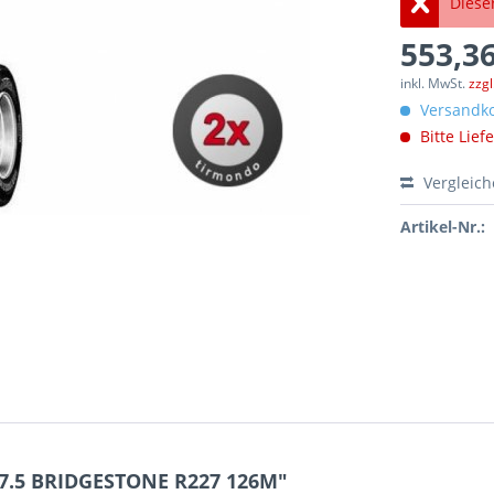
Dieser
553,36
inkl. MwSt.
zzg
Versandko
Bitte Lief
Vergleic
Artikel-Nr.:
17.5 BRIDGESTONE R227 126M"