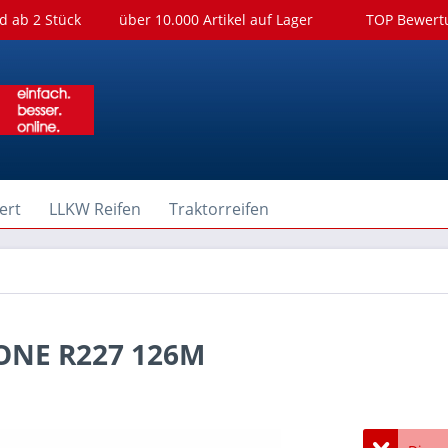
d ab 2 Stück
über 10.000 Artikel auf Lager
TOP Bewer
ert
LLKW Reifen
Traktorreifen
TONE R227 126M