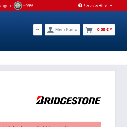
tungen
~99%
Service/Hilfe
Mein Konto
0,00 € *