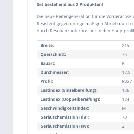
Set bestehend aus 2 Produkten!
Die neue Reifengeneration für die Vorderachse 
Resistent gegen unregelmäßigen Abrieb durch de
durch Resonanzunterbrecher in den Hauptprofilr
Breite:
215
Querschnitt:
75
Bauart:
R
Durchmesser:
17.5
Profil:
R227
Lastindex (Einzelbereifung):
126
Lastindex (Doppelbereifung):
124
Geschwindigkeitsindex:
M
Geräuschemission (dB):
73
Geräuschemission (sw):
2