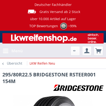
Deutscher Fachhändler
Gratis Versand ab 2 Stück
über 10.000 Artikel auf Lager
TOP Bewertungen
~99%
Menü
Übersicht
LKW Reifen Neu
295/80R22.5 BRIDGESTONE RSTEER001
154M