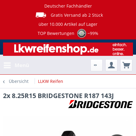
Deutscher Fachhändler
Gratis Versand ab 2 Stück
über 10.000 Artikel auf Lager
TOP Bewertungen
~99%
Menü
Übersicht
LLKW Reifen
2x 8.25R15 BRIDGESTONE R187 143J