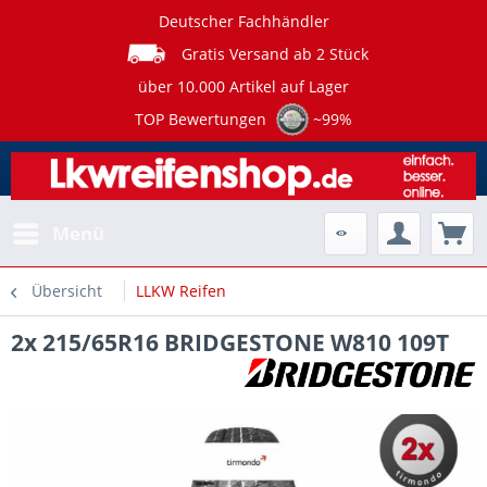
Deutscher Fachhändler
Gratis Versand ab 2 Stück
über 10.000 Artikel auf Lager
TOP Bewertungen
~99%
Menü
Übersicht
LLKW Reifen
2x 215/65R16 BRIDGESTONE W810 109T