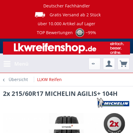
Deutscher Fachhändler
Gratis Versand ab 2 Stück
über 10.000 Artikel auf Lager
TOP Bewertungen
~99%
Menü
Übersicht
LLKW Reifen
2x 215/60R17 MICHELIN AGILIS+ 104H