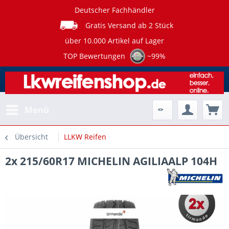
Deutscher Fachhändler
Gratis Versand ab 2 Stück
über 10.000 Artikel auf Lager
TOP Bewertungen
~99%
Menü
Übersicht
LLKW Reifen
2x 215/60R17 MICHELIN AGILIAALP 104H