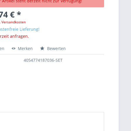
 Artikel steht derzeit nicht zur Verfügung!
74 € *
l. Versandkosten
stenfreie Lieferung!
erzeit anfragen.
hen
Merken
Bewerten
4054774187036-SET