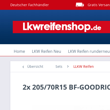
Deutscher Fachhändler
Gratis Versan
Home
LKW Reifen Neu
LKW Reifen runderneu
Übersicht
Sets
LLKW Reifen
2x 205/70R15 BF-GOODRI