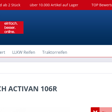
d ab 2 Stück
über 10.000 Artikel auf Lager
TOP Bewer
ert
LLKW Reifen
Traktorreifen
CH ACTIVAN 106R