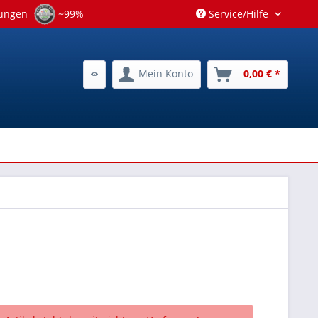
tungen
~99%
Service/Hilfe
Mein Konto
0,00 € *