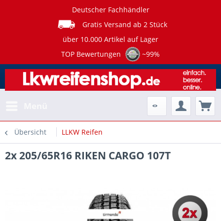
Deutscher Fachhändler
Gratis Versand ab 2 Stück
über 10.000 Artikel auf Lager
TOP Bewertungen
~99%
Menü
Übersicht
LLKW Reifen
2x 205/65R16 RIKEN CARGO 107T