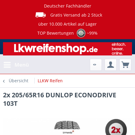
Deutscher Fachhändler
Gratis Versand ab 2 Stück
über 10.000 Artikel auf Lager
TOP Bewertungen
~99%
Menü
Übersicht
LLKW Reifen
2x 205/65R16 DUNLOP ECONODRIVE
103T