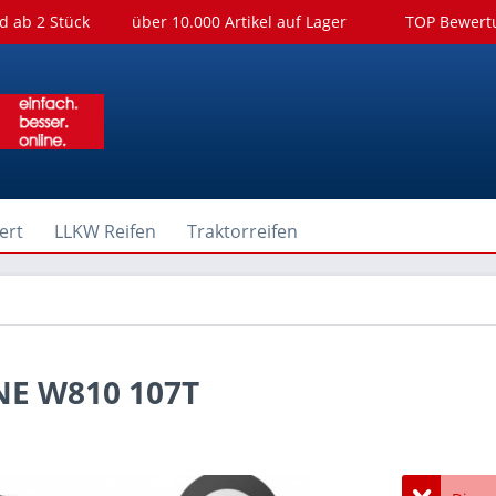
d ab 2 Stück
über 10.000 Artikel auf Lager
TOP Bewer
ert
LLKW Reifen
Traktorreifen
NE W810 107T