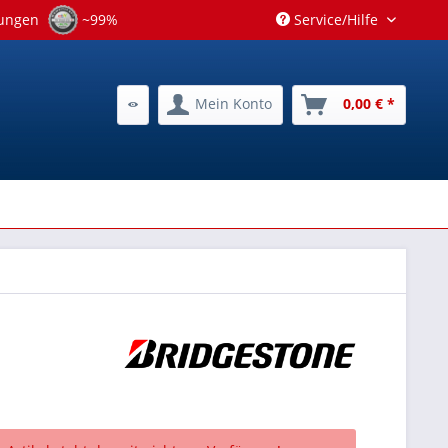
tungen
~99%
Service/Hilfe
Mein Konto
0,00 € *