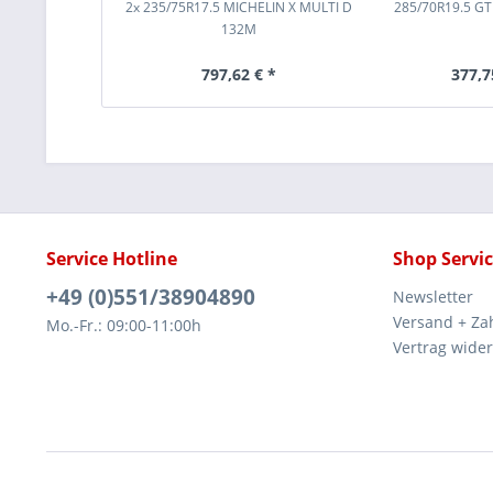
2x 235/75R17.5 MICHELIN X MULTI D
285/70R19.5 GT
132M
797,62 € *
377,7
Service Hotline
Shop Servi
+49 (0)551/38904890
Newsletter
Versand + Za
Mo.-Fr.: 09:00-11:00h
Vertrag wide