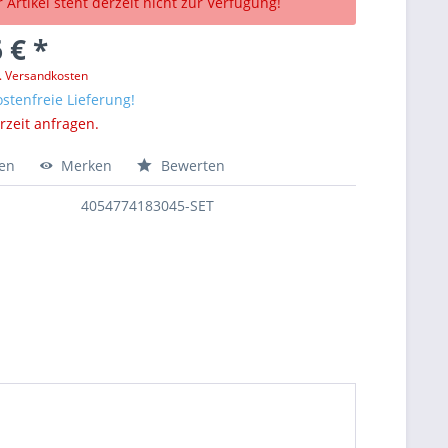
 Artikel steht derzeit nicht zur Verfügung!
 € *
l. Versandkosten
stenfreie Lieferung!
erzeit anfragen.
hen
Merken
Bewerten
4054774183045-SET