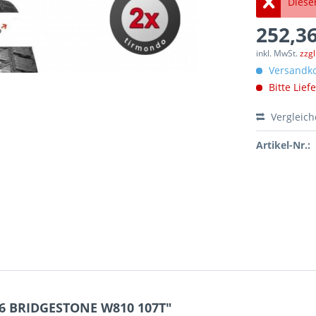
Dieser
252,36
inkl. MwSt.
zzg
Versandko
Bitte Lief
Vergleic
Artikel-Nr.:
16 BRIDGESTONE W810 107T"