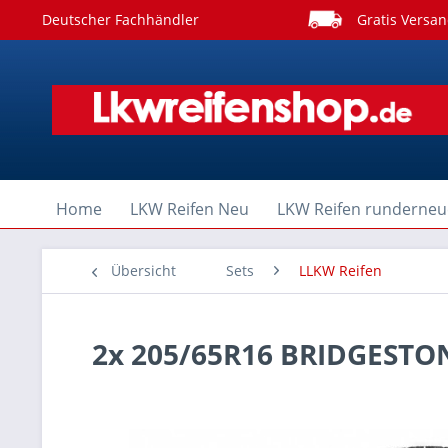
Deutscher Fachhändler
Gratis Versan
Home
LKW Reifen Neu
LKW Reifen runderneu
Übersicht
Sets
LLKW Reifen
2x 205/65R16 BRIDGESTO