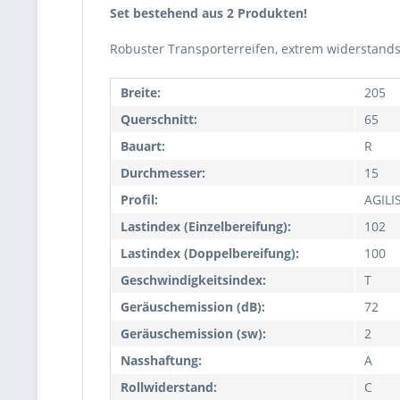
Set bestehend aus 2 Produkten!
Robuster Transporterreifen, extrem widerstands
Breite:
205
Querschnitt:
65
Bauart:
R
Durchmesser:
15
Profil:
AGILI
Lastindex (Einzelbereifung):
102
Lastindex (Doppelbereifung):
100
Geschwindigkeitsindex:
T
Geräuschemission (dB):
72
Geräuschemission (sw):
2
Nasshaftung:
A
Rollwiderstand:
C