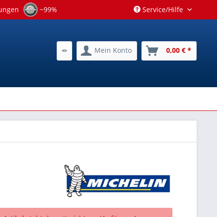
tungen
~99%
Service/Hilfe
Mein Konto
0,00 € *