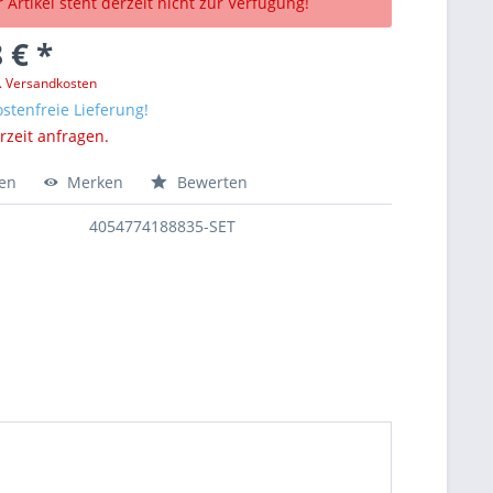
 Artikel steht derzeit nicht zur Verfügung!
 € *
l. Versandkosten
stenfreie Lieferung!
erzeit anfragen.
hen
Merken
Bewerten
4054774188835-SET