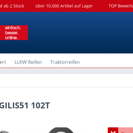
d ab 2 Stück
über 10.000 Artikel auf Lager
TOP Bewer
ert
LLKW Reifen
Traktorreifen
GILIS51 102T