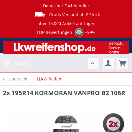
Deutscher Fachhändler
Gratis Versand ab 2 Stück
über 10.000 Artikel auf Lager
TOP Bewertungen
~99%
Menü
Übersicht
LLKW Reifen
2x 195R14 KORMORAN VANPRO B2 106R