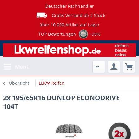
Deutscher Fachhändler
Gratis Versand ab 2 Stück
über 10.000 Artikel auf Lager
TOP Bewertungen
~99%
Menü
Übersicht
LLKW Reifen
2x 195/65R16 DUNLOP ECONODRIVE
104T