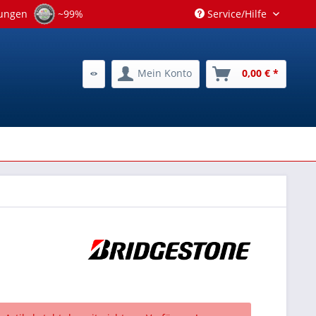
tungen
~99%
Service/Hilfe
Mein Konto
0,00 € *