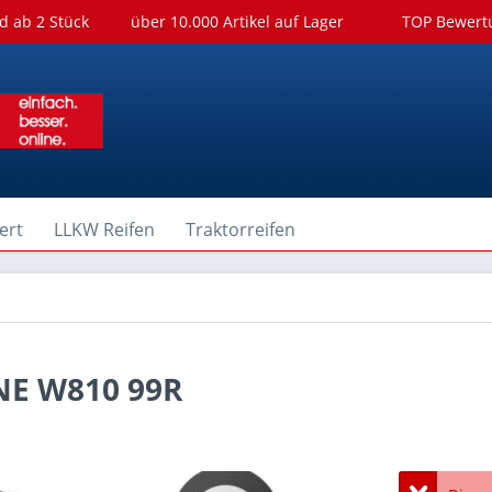
d ab 2 Stück
über 10.000 Artikel auf Lager
TOP Bewer
ert
LLKW Reifen
Traktorreifen
NE W810 99R