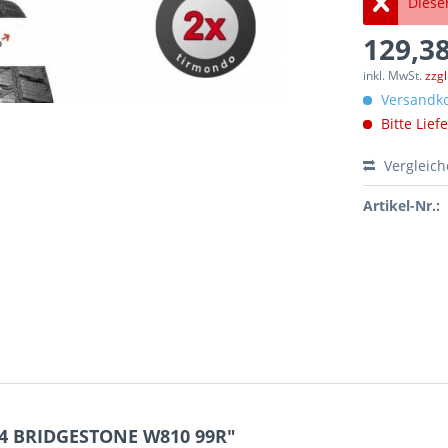
Dieser
129,38
inkl. MwSt.
zzg
Versandko
Bitte Lief
Vergleic
Artikel-Nr.:
14 BRIDGESTONE W810 99R"