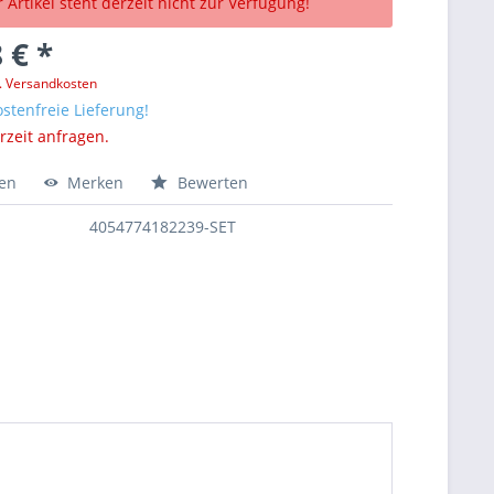
 Artikel steht derzeit nicht zur Verfügung!
 € *
l. Versandkosten
stenfreie Lieferung!
erzeit anfragen.
hen
Merken
Bewerten
4054774182239-SET