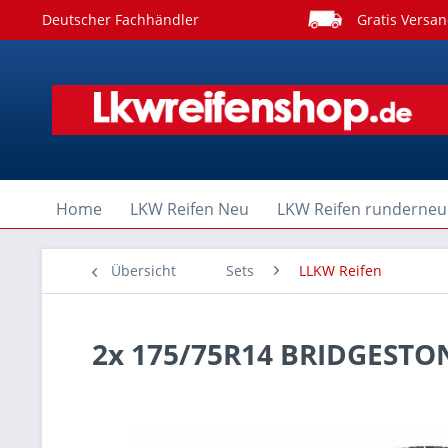
Deutscher Fachhändler
Gratis Versan
Home
LKW Reifen Neu
LKW Reifen runderneu
Übersicht
Sets
LLKW Reifen
2x 175/75R14 BRIDGESTO