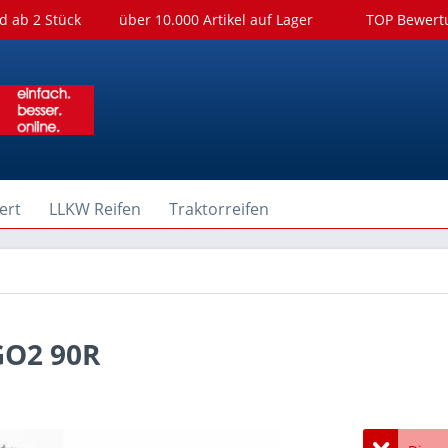
d ab 2 Stück
über 10.000 Artikel auf Lager
TOP Bewer
ert
LLKW Reifen
Traktorreifen
GO2 90R