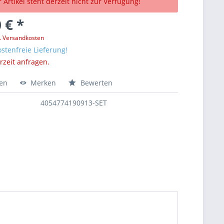
 Artikel steht derzeit nicht zur Verfügung!
 € *
l. Versandkosten
stenfreie Lieferung!
erzeit anfragen.
hen
Merken
Bewerten
4054774190913-SET