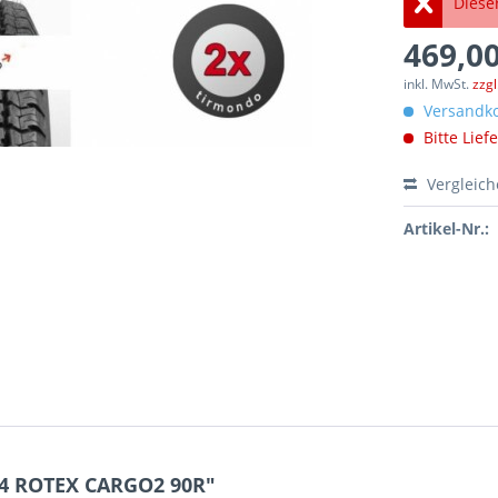
Dieser
469,00
inkl. MwSt.
zzg
Versandko
Bitte Lief
Vergleic
Artikel-Nr.:
14 ROTEX CARGO2 90R"