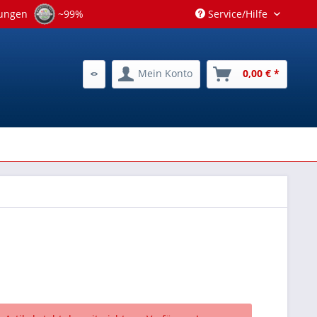
tungen
~99%
Service/Hilfe
Mein Konto
0,00 € *