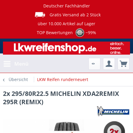
Deutscher Fachhändler
Gratis Versand ab 2 Stück
über 10.000 Artikel auf Lager
TOP Bewertungen
~99%
Menü
Übersicht
LKW Reifen runderneuert
2x 295/80R22.5 MICHELIN XDA2REMIX
295R (REMIX)