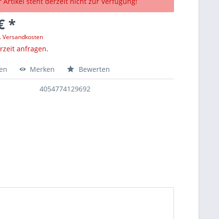
 Artikel steht derzeit nicht zur Verfügung!
€ *
l. Versandkosten
erzeit anfragen.
hen
Merken
Bewerten
4054774129692