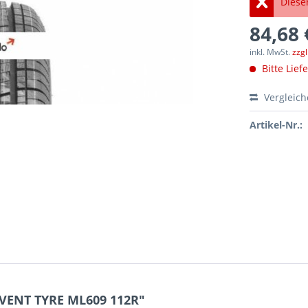
Dieser
84,68 
inkl. MwSt.
zzg
Bitte Lief
Vergleic
Artikel-Nr.:
EVENT TYRE ML609 112R"