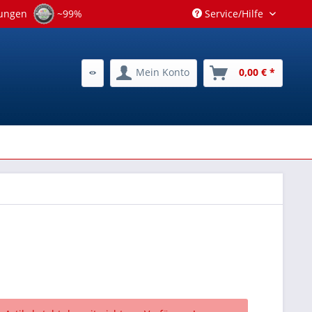
tungen
~99%
Service/Hilfe
Mein Konto
0,00 € *