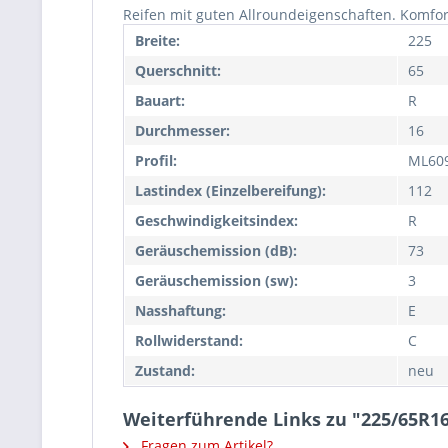
Reifen mit guten Allroundeigenschaften. Komfo
Breite:
225
Querschnitt:
65
Bauart:
R
Durchmesser:
16
Profil:
ML60
Lastindex (Einzelbereifung):
112
Geschwindigkeitsindex:
R
Geräuschemission (dB):
73
Geräuschemission (sw):
3
Nasshaftung:
E
Rollwiderstand:
C
Zustand:
neu
Weiterführende Links zu "225/65R1
Fragen zum Artikel?