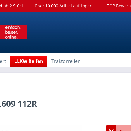
d ab 2 Stück
über 10.000 Artikel auf Lager
TOP Bewer
ert
LLKW Reifen
Traktorreifen
L609 112R