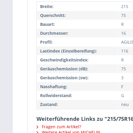
Breite:
215
Querschnitt:
75
Bauart:
R
Durchmesser:
16
Profil:
AGILI
Lastindex (Einzelbereifung):
116
Geschwindigkeitsindex:
R
Geräuschemission (dB):
75
Geräuschemission (sw):
3
Nasshaftung:
F
Rollwiderstand:
G
Zustand:
neu
Weiterführende Links zu "215/75R1
Fragen zum Artikel?
Weitere Artikel von MICHELIN