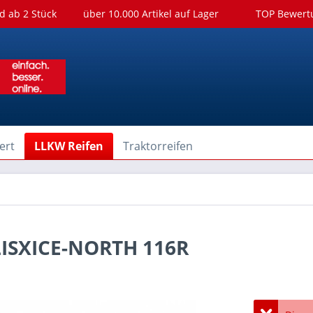
d ab 2 Stück
über 10.000 Artikel auf Lager
TOP Bewer
ert
LLKW Reifen
Traktorreifen
LISXICE-NORTH 116R