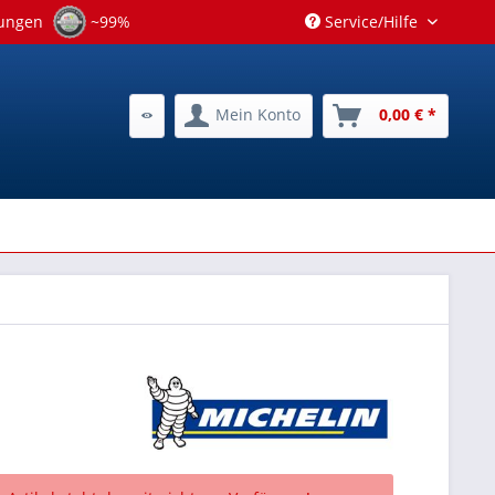
tungen
~99%
Service/Hilfe
Mein Konto
0,00 € *