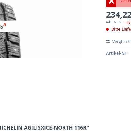
Dieser
234,22
inkl. MwSt.
zzg
Bitte Lief
Vergleic
Artikel-Nr.:
MICHELIN AGILISXICE-NORTH 116R"