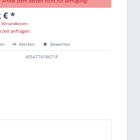
 Artikel steht derzeit nicht zur Verfügung!
 € *
l. Versandkosten
erzeit anfragen.
hen
Merken
Bewerten
4054774186718