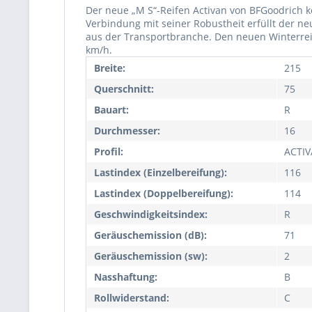
Der neue „M S“-Reifen Activan von BFGoodrich k
Verbindung mit seiner Robustheit erfüllt der n
aus der Transportbranche. Den neuen Winterreif
km/h.
Breite:
215
Querschnitt:
75
Bauart:
R
Durchmesser:
16
Profil:
ACTI
Lastindex (Einzelbereifung):
116
Lastindex (Doppelbereifung):
114
Geschwindigkeitsindex:
R
Geräuschemission (dB):
71
Geräuschemission (sw):
2
Nasshaftung:
B
Rollwiderstand:
C