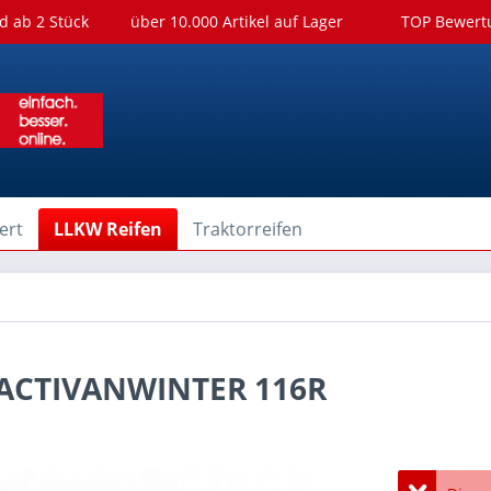
d ab 2 Stück
über 10.000 Artikel auf Lager
TOP Bewer
ert
LLKW Reifen
Traktorreifen
 ACTIVANWINTER 116R