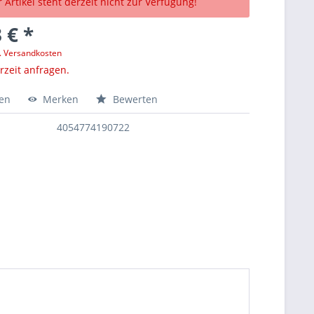
 Artikel steht derzeit nicht zur Verfügung!
 € *
l. Versandkosten
erzeit anfragen.
hen
Merken
Bewerten
4054774190722