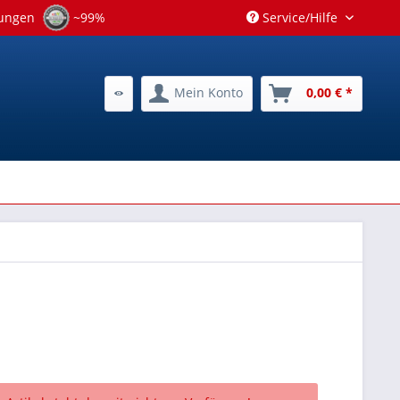
tungen
~99%
Service/Hilfe
Mein Konto
0,00 € *