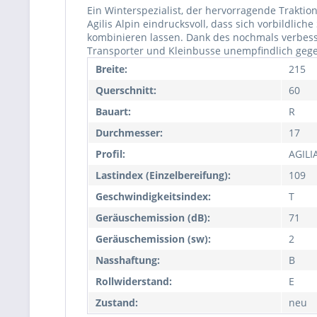
Ein Winterspezialist, der hervorragende Trakti
Agilis Alpin eindrucksvoll, dass sich vorbildli
kombinieren lassen. Dank des nochmals verbesse
Transporter und Kleinbusse unempfindlich geg
Breite:
215
Querschnitt:
60
Bauart:
R
Durchmesser:
17
Profil:
AGILI
Lastindex (Einzelbereifung):
109
Geschwindigkeitsindex:
T
Geräuschemission (dB):
71
Geräuschemission (sw):
2
Nasshaftung:
B
Rollwiderstand:
E
Zustand:
neu