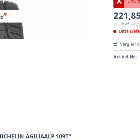
Dieser
221,85
inkl. MwSt.
zzg
Bitte Lief
Vergleic
Artikel-Nr.:
MICHELIN AGILIAALP 109T"