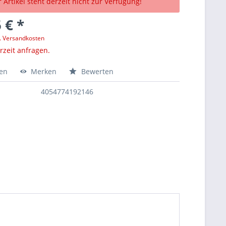
 Artikel steht derzeit nicht zur Verfügung!
 € *
l. Versandkosten
erzeit anfragen.
hen
Merken
Bewerten
4054774192146