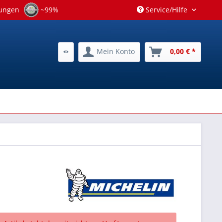
tungen
~99%
Service/Hilfe
Mein Konto
0,00 € *