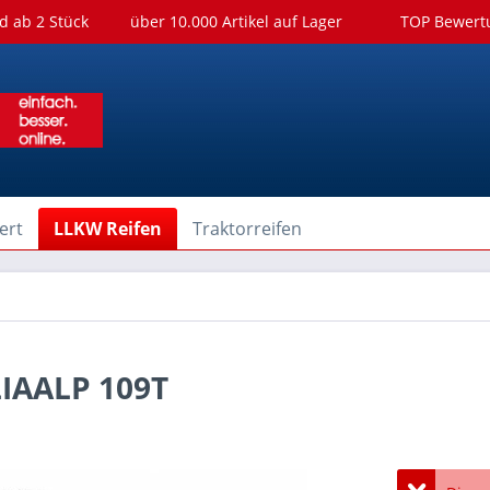
d ab 2 Stück
über 10.000 Artikel auf Lager
TOP Bewer
ert
LLKW Reifen
Traktorreifen
IAALP 109T