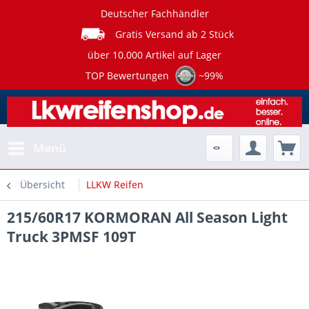
Deutscher Fachhändler
Gratis Versand ab 2 Stück
über 10.000 Artikel auf Lager
TOP Bewertungen
~99%
Menü
Übersicht
LLKW Reifen
215/60R17 KORMORAN All Season Light
Truck 3PMSF 109T