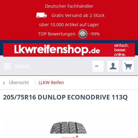
Deutscher Fachhändler
Gratis Versand ab 2 Stück
über 10.000 Artikel auf Lager
TOP Bewertungen
~99%
Menü
Übersicht
LLKW Reifen
205/75R16 DUNLOP ECONODRIVE 113Q