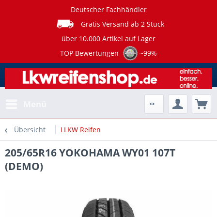
Deutscher Fachhändler
Gratis Versand ab 2 Stück
über 10.000 Artikel auf Lager
TOP Bewertungen
~99%
Menü
Übersicht
LLKW Reifen
205/65R16 YOKOHAMA WY01 107T
(DEMO)