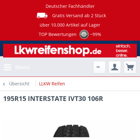
Deutscher Fachhändler
Gratis Versand ab 2 Stück
über 10.000 Artikel auf Lager
TOP Bewertungen
~99%
Menü
Übersicht
LLKW Reifen
195R15 INTERSTATE IVT30 106R