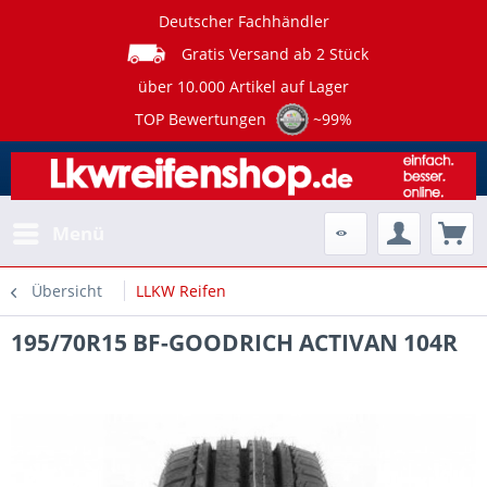
Deutscher Fachhändler
Gratis Versand ab 2 Stück
über 10.000 Artikel auf Lager
TOP Bewertungen
~99%
Menü
Übersicht
LLKW Reifen
195/70R15 BF-GOODRICH ACTIVAN 104R