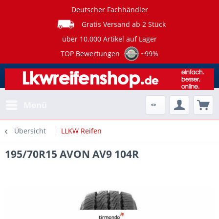
Deutscher Fachhändler
Gratis Versand ab 2 Stück
über 10.000 Artikel auf Lager
TOP Bewertungen
~99%
Menü
Übersicht
LLKW Reifen
195/70R15 AVON AV9 104R